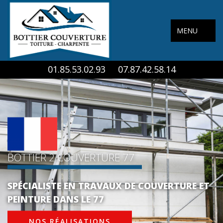
MENU
01.85.53.02.93
07.87.42.58.14
BOTTIER 2 COUVERTURE 77
SPÉCIALISTE EN TRAVAUX DE COUVERTURE ET
PEINTURE DANS LE 77
NOS RÉALISATIONS